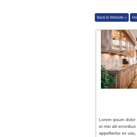
Back to Website »
Ho
Lorem ipsum dolor si
ei mei alii erroribu
appellantur ex usu, 