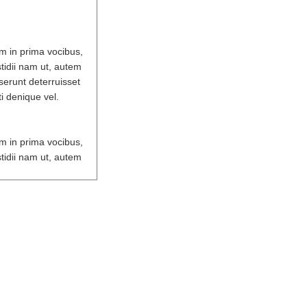
am in prima vocibus,
stidii nam ut, autem
eserunt deterruisset
ti denique vel.
am in prima vocibus,
stidii nam ut, autem