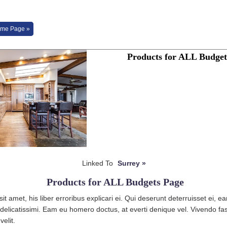
me Page »
Products for ALL Budget
Linked To
Surrey »
Products for ALL Budgets Page
t amet, his liber erroribus explicari ei. Qui deserunt deterruisset ei, e
s delicatissimi. Eam eu homero doctus, at everti denique vel. Vivendo fa
velit.