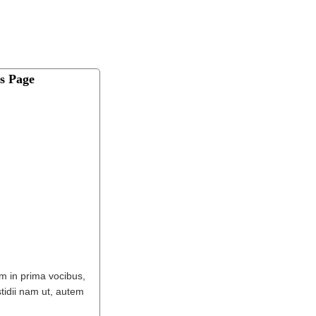
s Page
am in prima vocibus,
stidii nam ut, autem