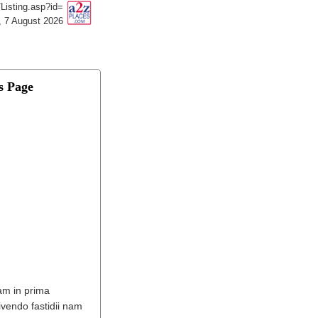
isting.asp?id=
, 7 August 2026
s Page
eam in prima
ivendo fastidii nam