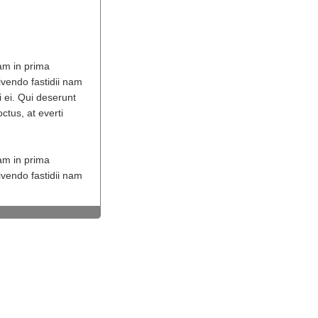
eam in prima
ivendo fastidii nam
i ei. Qui deserunt
ctus, at everti
eam in prima
ivendo fastidii nam