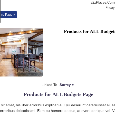
a2zPlaces.Com/L
Friday
me Page »
Products for ALL Budget
Linked To
Surrey »
Products for ALL Budgets Page
it amet, his liber erroribus explicari ei. Qui deserunt deterruisset ei, 
i erroribus delicatissimi. Eam eu homero doctus, at everti denique vel. V